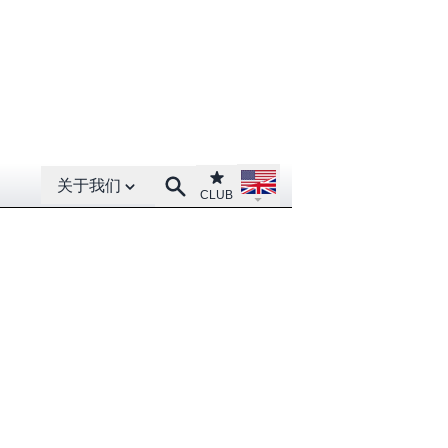
Open About menu
Open language menu
Club
Search
关于我们
CLUB