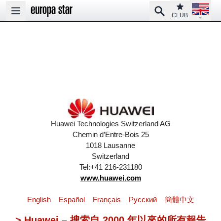
Open la
Club
Search
Open main menu
CLUB
Huawei Technologies Switzerland AG
Chemin d’Entre-Bois 25
1018 Lausanne
Switzerland
Tel:+41 216-231180
www.huawei.com
English
Español
Français
Pусский
簡體中文
> Huawei – 搜索自 2000 年以來的所有報告