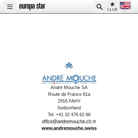
Open la
Club
Search
Open main menu
CLUB
André Mouche SA
Route de France 81a
2916 FAHY
Switzerland
Tel. +41 32 476 62 86
office@andremouche.ch
www.andremouche.swiss