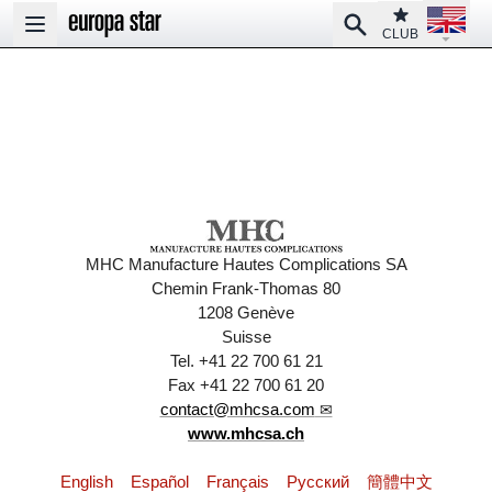
Open la
Club
Search
Open main menu
CLUB
MHC Manufacture Hautes Complications SA
Chemin Frank-Thomas 80
1208 Genève
Suisse
Tel. +41 22 700 61 21
Fax +41 22 700 61 20
contact@mhcsa.com
www.mhcsa.ch
English
Español
Français
Pусский
簡體中文