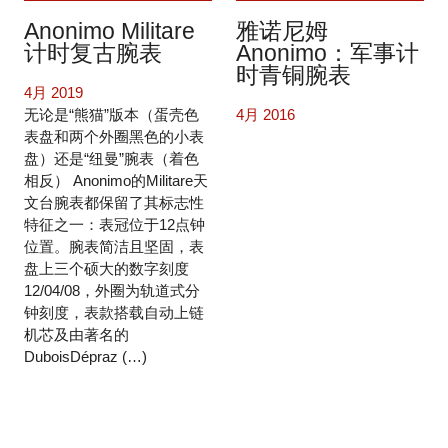
Anonimo Militare
雅诺尼姆
计时复古腕表
Anonimo：军事计
时青铜腕表
4月 2019
无论是“熊猫”版本（蛋壳色
4月 2016
表盘和两个外圈黑色的小表
盘）还是“纽曼”腕表（着色
相反） Anonimo的Militare天
文台腕表都保留了其标志性
特征之一：表冠位于12点钟
位置。腕表简洁且坚固，表
盘上三个硕大的数字刻度
12/04/08，外圈为轨道式分
钟刻度，表款搭载自动上链
机芯及由著名的
DuboisDépraz (…)