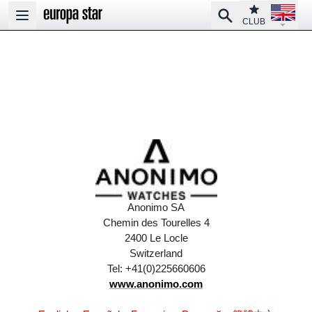
Open la
Club
Search
Open main menu
CLUB
Anonimo SA
Chemin des Tourelles 4
2400 Le Locle
Switzerland
Tel: +41(0)225660606
www.anonimo.com