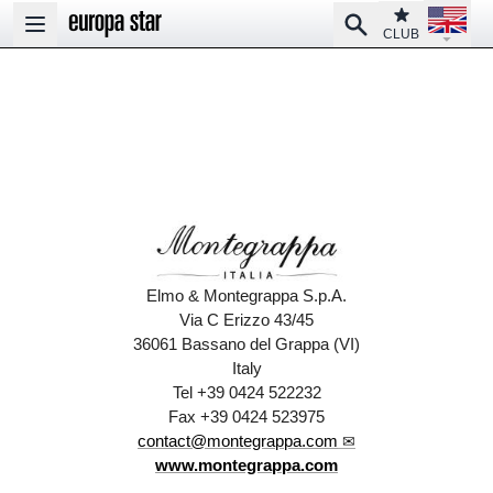
Open la
Club
Search
Open main menu
CLUB
Elmo & Montegrappa S.p.A.
Via C Erizzo 43/45
36061 Bassano del Grappa (VI)
Italy
Tel +39 0424 522232
Fax +39 0424 523975
contact@montegrappa.com
www.montegrappa.com