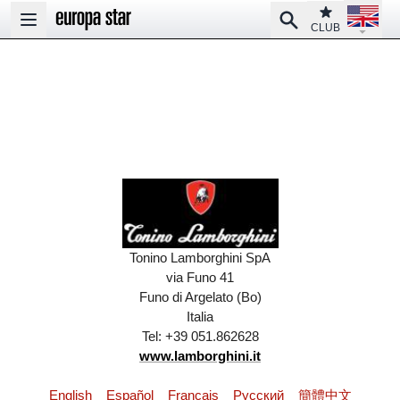
Open la
Club
Search
Open main menu
CLUB
Tonino Lamborghini SpA
via Funo 41
Funo di Argelato (Bo)
Italia
Tel: +39 051.862628
www.lamborghini.it
English
Español
Français
Pусский
簡體中文