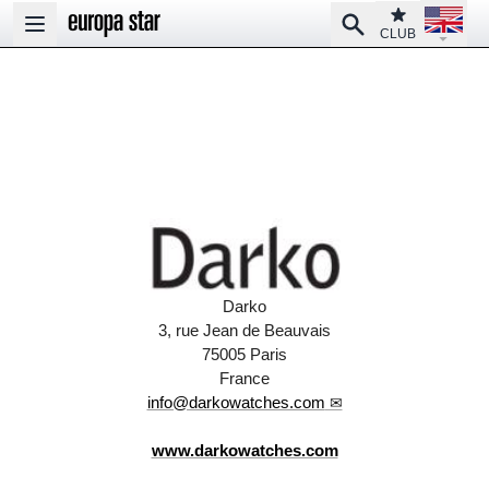
Open la
Club
Search
Open main menu
CLUB
Darko
3, rue Jean de Beauvais
75005 Paris
France
info@darkowatches.com
www.darkowatches.com