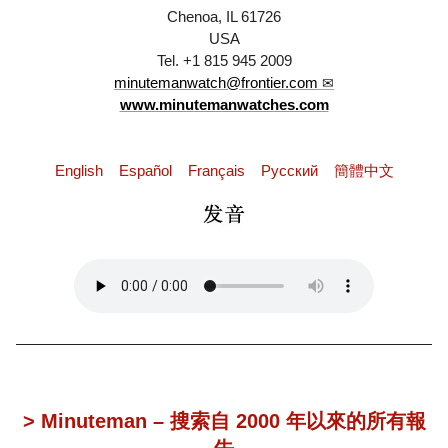
Chenoa, IL 61726
USA
Tel. +1 815 945 2009
minutemanwatch@frontier.com
www.minutemanwatches.com
English
Español
Français
Pусский
簡體中文
> Minuteman – 搜索自 2000 年以來的所有報