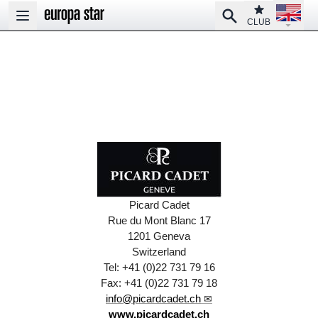
Open la
Club
Search
Open main menu
CLUB
Picard Cadet
Rue du Mont Blanc 17
1201 Geneva
Switzerland
Tel: +41 (0)22 731 79 16
Fax: +41 (0)22 731 79 18
info@picardcadet.ch
www.picardcadet.ch