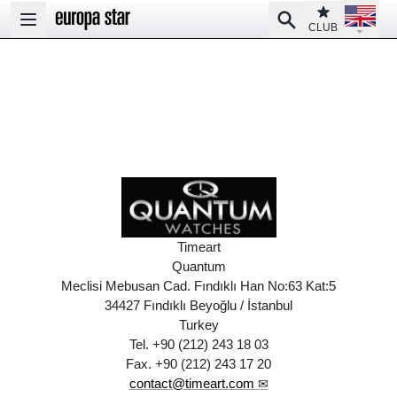
Open la
Club
Search
Open main menu
CLUB
Timeart
Quantum
Meclisi Mebusan Cad. Fındıklı Han No:63 Kat:5
34427 Fındıklı Beyoğlu / İstanbul
Turkey
Tel. +90 (212) 243 18 03
Fax. +90 (212) 243 17 20
contact@timeart.com