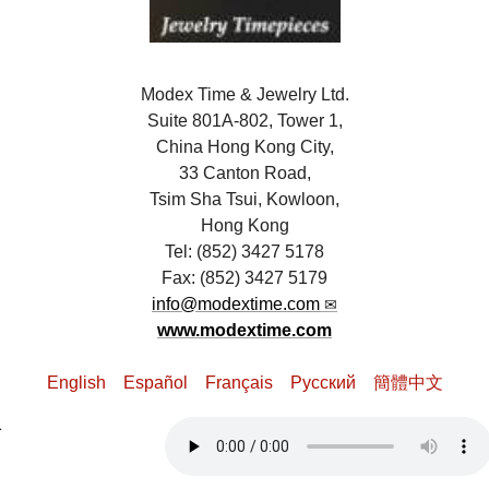
Modex Time & Jewelry Ltd.
Suite 801A-802, Tower 1,
China Hong Kong City,
33 Canton Road,
Tsim Sha Tsui, Kowloon,
Hong Kong
Tel: (852) 3427 5178
Fax: (852) 3427 5179
info@modextime.com
www.modextime.com
English
Español
Français
Pусский
簡體中文