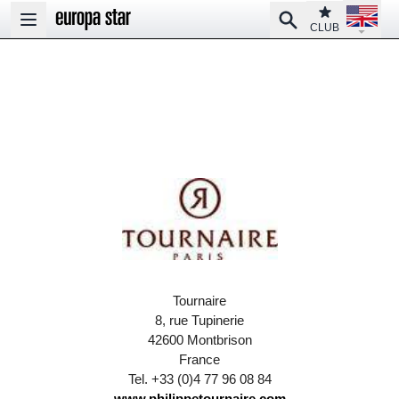
Open la
Club
Search
Open main menu
CLUB
Tournaire
8, rue Tupinerie
42600 Montbrison
France
Tel. +33 (0)4 77 96 08 84
www.philippetournaire.com