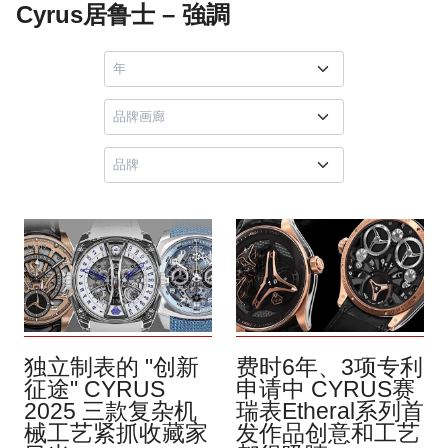
Cyrus居鲁士 – 強調
独立制表的 "创新
费时6年、3项专利
征途" CYRUS
申请中 CYRUS赛
2025 三款复杂机
瑞表Etheral系列首
械工艺紧抓收藏家
发作品创意和工艺