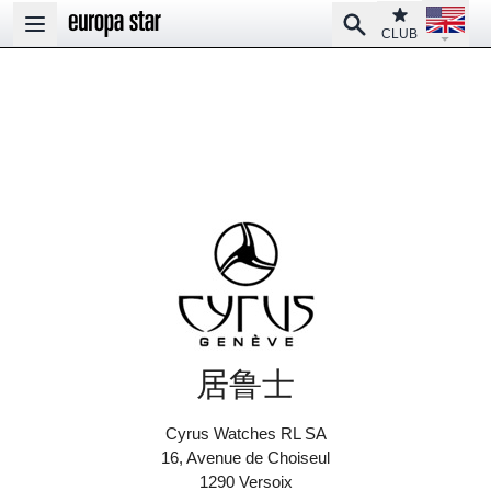
Open la
Club
Search
Open main menu
CLUB
居鲁士
Cyrus Watches RL SA
16, Avenue de Choiseul
1290 Versoix