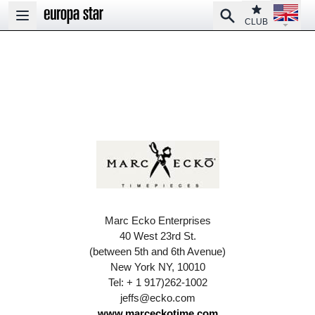
Open la
Club
Search
Open main menu
CLUB
Marc Ecko Enterprises
40 West 23rd St.
(between 5th and 6th Avenue)
New York NY, 10010
Tel: + 1 917)262-1002
jeffs@ecko.com
www.marceckotime.com