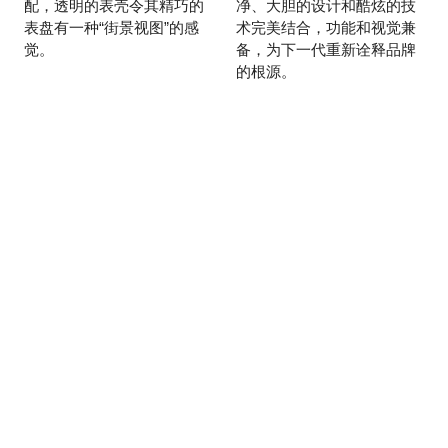
配，透明的表壳令其精巧的
净、大胆的设计和酷炫的技
表盘有一种“街景视图”的感
术完美结合，功能和视觉兼
觉。
备，为下一代重新诠释品牌
的根源。
订阅EUROPA STAR
时事简讯