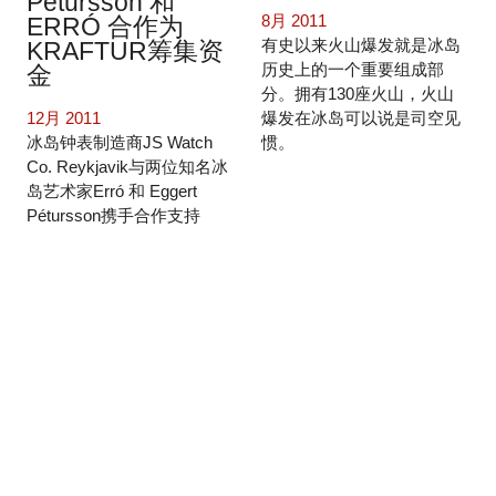
Pétursson 和
8月 2011
ERRÓ 合作为
有史以来火山爆发就是冰岛
KRAFTUR筹集资
历史上的一个重要组成部
金
分。拥有130座火山，火山
爆发在冰岛可以说是司空见
12月 2011
惯。
冰岛钟表制造商JS Watch
Co. Reykjavik与两位知名冰
岛艺术家Erró 和 Eggert
Pétursson携手合作支持
KRAFTUR基金会，
KRAFTUR一个帮助支持那
些被诊断出患有癌症的年轻
人和其亲属的社会组织。