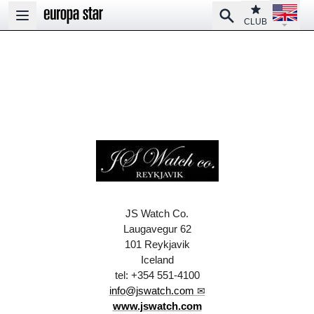
Open la
Club
Search
Open main menu
CLUB
JS Watch Co.
Laugavegur 62
101 Reykjavik
Iceland
tel: +354 551-4100
info@jswatch.com
www.jswatch.com