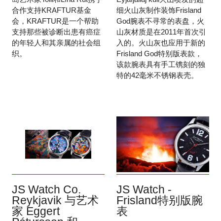
合作支持KRAFTUR基金
细火山灰制作装饰Frisland
会，KRAFTUR是一个帮助
God腕表不寻常的表盘，火
支持那些被诊断出患有癌症
山灰材质是在2011年首次引
的年轻人和其亲属的社会组
入的。火山灰也应用于新的
织。
Frisland God特别版表款，
该款腕表具有手工镌刻的独
特的42毫米不锈钢表壳。
JS Watch -
JS Watch Co.
Frisland特别版腕
Reykjavik 与艺术
表
家 Eggert