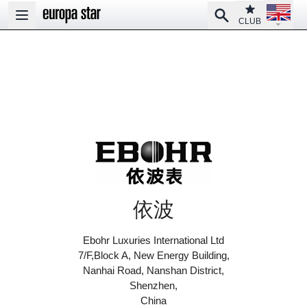
Open la
Club
Search
Open main menu
CLUB
依波
Ebohr Luxuries International Ltd
7/F,Block A, New Energy Building,
Nanhai Road, Nanshan District,
Shenzhen,
China