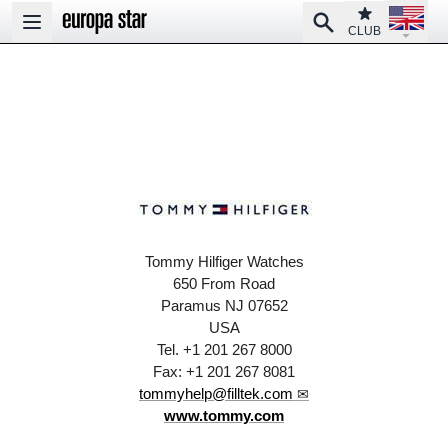
Open la
Club
Search
Open main menu
CLUB
Tommy Hilfiger Watches
650 From Road
Paramus NJ 07652
USA
Tel. +1 201 267 8000
Fax: +1 201 267 8081
tommyhelp@filltek.com
www.tommy.com