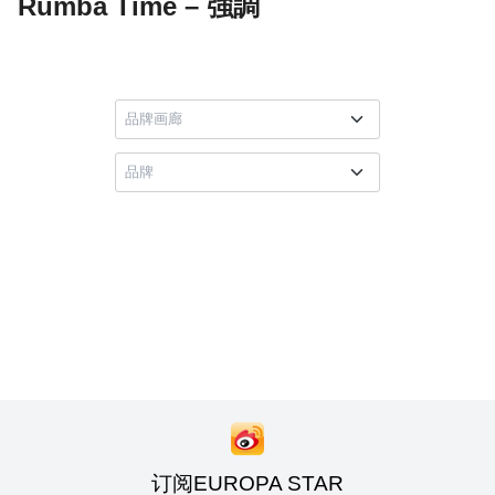
Rumba Time – 強調
订阅EUROPA STAR