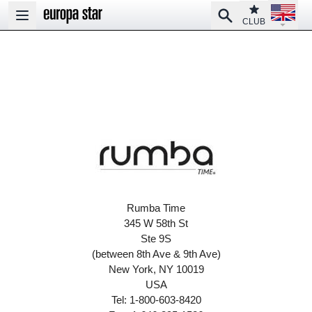
Open la
Club
Search
Open main menu
CLUB
Rumba Time
345 W 58th St
Ste 9S
(between 8th Ave & 9th Ave)
New York, NY 10019
USA
Tel: 1-800-603-8420