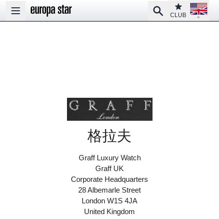
Open la
Club
Search
Open main menu
CLUB
格拉夫
Graff Luxury Watch
Graff UK
Corporate Headquarters
28 Albemarle Street
London W1S 4JA
United Kingdom