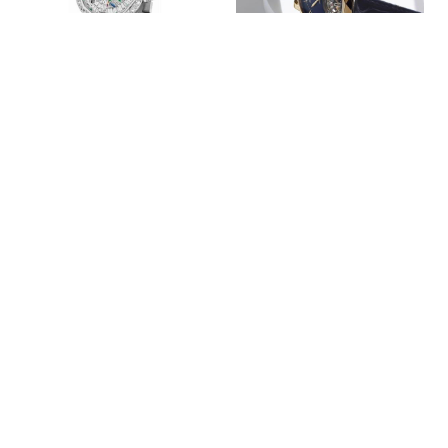
BaselWorld巴塞尔
格拉夫Graff呈现
2013——GRAFF
全新超薄腕表系列
格拉夫
4月 2013
MasterGraff 陀飞
Graff Luxury Watches 在
轮全钻腕表
2013年发起了变革，推出超
4月 2013
薄腕表系列，少了以往浓厚
格拉夫奢华腕表隆重呈献
的珠宝气息。该系列的重头
MasterGraff陀飞轮全钻腕
表款是MasterGraff Ultra Flat
表，巧妙糅合格拉夫的璀璨
Tourbillon格拉夫超薄陀飞轮
美钻与顶尖制表技术，巧夺
腕表，透过表盘可见运行的
天工。
陀飞轮，表壳仅厚
7.05mm。