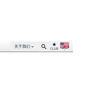
Open About menu
Open language menu
Club
Search
关于我们
CLUB