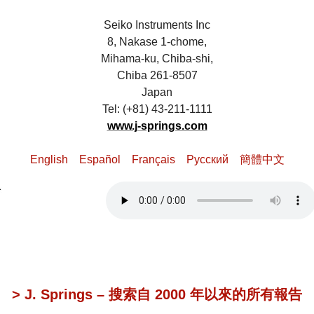
Seiko Instruments Inc
8, Nakase 1-chome,
Mihama-ku, Chiba-shi,
Chiba 261-8507
Japan
Tel: (+81) 43-211-1111
www.j-springs.com
English
Español
Français
Pусский
簡體中文
> J. Springs – 搜索自 2000 年以來的所有報告