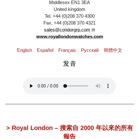
Middlesex EN1 3EA
United kingdom
Tel. +44 (0)208 370 4300
Fax. +44 (0)208 370 4321
sales@condorgrp.com
www.royallondonwatches.com
English
Español
Français
Pусский
簡體中文
> Royal London – 搜索自 2000 年以來的所有
報告