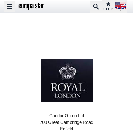
Open la
Club
Search
Open main menu
CLUB
Condor Group Ltd
700 Great Cambridge Road
Enfield