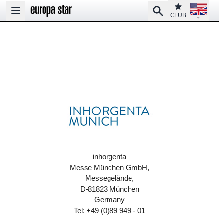
Open la
Club
Search
Open main menu
CLUB
inhorgenta
Messe München GmbH,
Messegelände,
D-81823 München
Germany
Tel: +49 (0)89 949 - 01