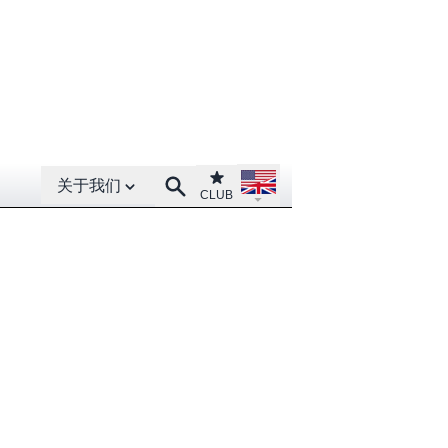
Open About menu
Open language menu
Club
Search
关于我们
CLUB