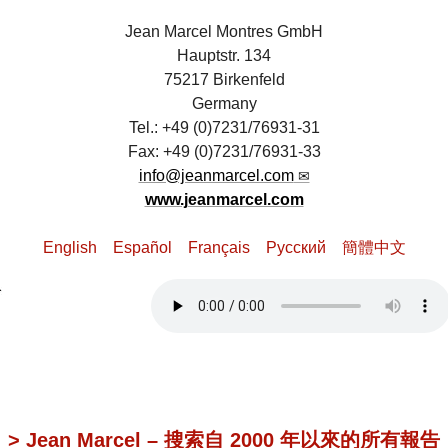
Jean Marcel Montres GmbH
Hauptstr. 134
75217 Birkenfeld
Germany
Tel.: +49 (0)7231/76931-31
Fax: +49 (0)7231/76931-33
info@jeanmarcel.com
www.jeanmarcel.com
English
Español
Français
Pусский
簡體中文
> Jean Marcel – 搜索自 2000 年以來的所有報告