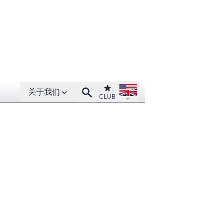
Open About menu
Open language menu
Club
Search
关于我们
CLUB