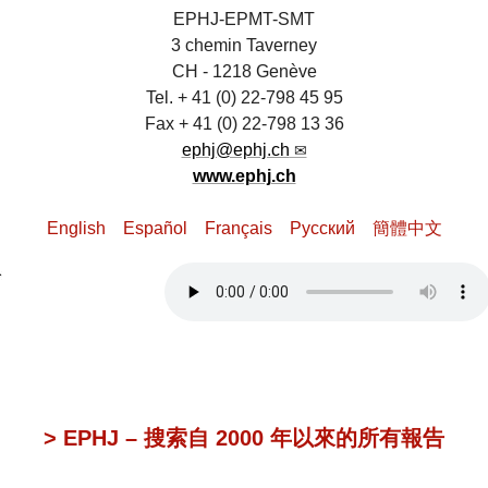
EPHJ-EPMT-SMT
3 chemin Taverney
CH - 1218 Genève
Tel. + 41 (0) 22-798 45 95
Fax + 41 (0) 22-798 13 36
ephj@ephj.ch
www.ephj.ch
English
Español
Français
Pусский
簡體中文
> EPHJ – 搜索自 2000 年以來的所有報告