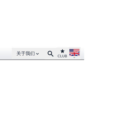
Open About menu
Open language menu
Club
Search
关于我们
CLUB