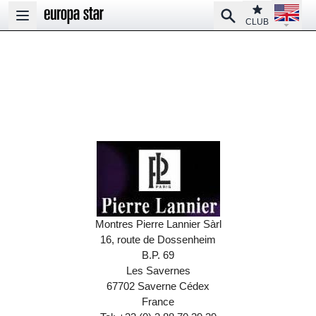
Open la
Club
Search
Open main menu
CLUB
Montres Pierre Lannier Sàrl
16, route de Dossenheim
B.P. 69
Les Savernes
67702 Saverne Cédex
France