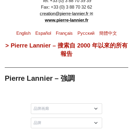
Tel: +33 (0) 3 88 70 39 39
Fax: +33 (0) 3 88 70 32 62
creation@pierre-lannier.fr
www.pierre-lannier.fr
English
Español
Français
Pусский
簡體中文
> Pierre Lannier – 搜索自 2000 年以來的所有
報告
Pierre Lannier – 強調