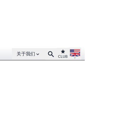
Open About menu
Open language menu
Club
Search
关于我们
CLUB