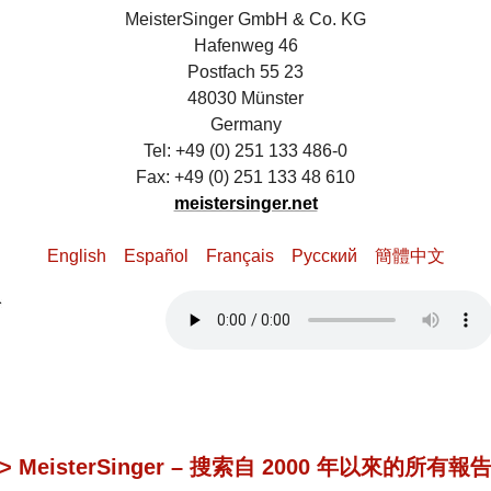
MeisterSinger GmbH & Co. KG
Hafenweg 46
Postfach 55 23
48030 Münster
Germany
Tel: +49 (0) 251 133 486-0
Fax: +49 (0) 251 133 48 610
meistersinger.net
English
Español
Français
Pусский
簡體中文
> MeisterSinger – 搜索自 2000 年以來的所有報