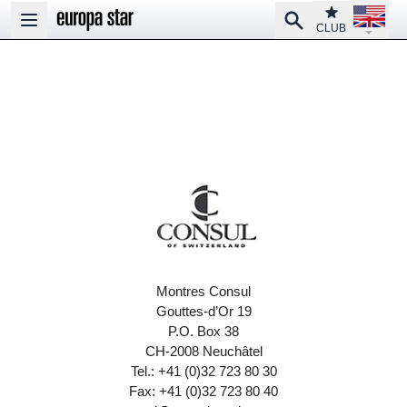
Open la
Club
Search
Open main menu
CLUB
Montres Consul
Gouttes-d’Or 19
P.O. Box 38
CH-2008 Neuchâtel
Tel.: +41 (0)32 723 80 30
Fax: +41 (0)32 723 80 40