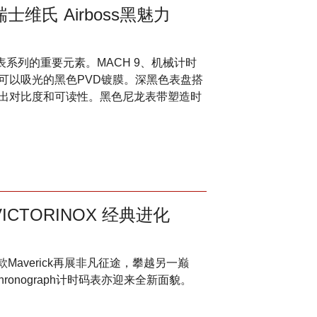
Y瑞士维氏 Airboss黑魅力
s腕表系列的重要元素。MACH 9、机械计时
可以吸光的黑色PVD镀膜。深黑色表盘搭
出对比度和可读性。黑色尼龙表带塑造时
VICTORINOX 经典进化
销表款Maverick再展非凡征途，攀越另一巅
hronograph计时码表亦迎来全新面貌。