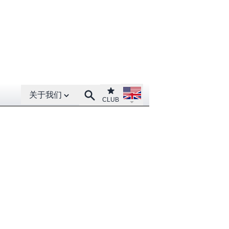
Open About menu
Open language menu
Club
Search
关于我们
CLUB