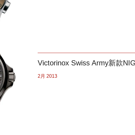
Victorinox Swiss Army新款
2月 2013