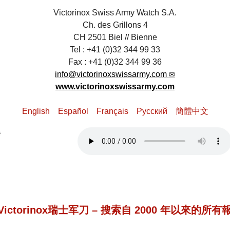
Victorinox Swiss Army Watch S.A.
Ch. des Grillons 4
CH 2501 Biel // Bienne
Tel : +41 (0)32 344 99 33
Fax : +41 (0)32 344 99 36
info@victorinoxswissarmy.com
www.victorinoxswissarmy.com
English
Español
Français
Pусский
簡體中文
 Victorinox瑞士军刀 – 搜索自 2000 年以來的所有