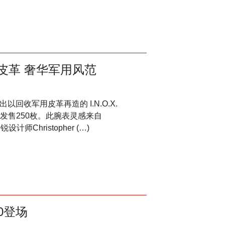
 古董皮革 奢华军用风范
推出以回收军用皮革再造的 I.N.O.X.
球限量发售250枚。此腕表灵感来自
师Christopher (…)
500登场