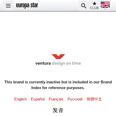
Open la
Club
Search
Open main menu
CLUB
This brand is currently inactive but is included in our Brand
Index for reference purposes.
English
Español
Français
Pусский
簡體中文