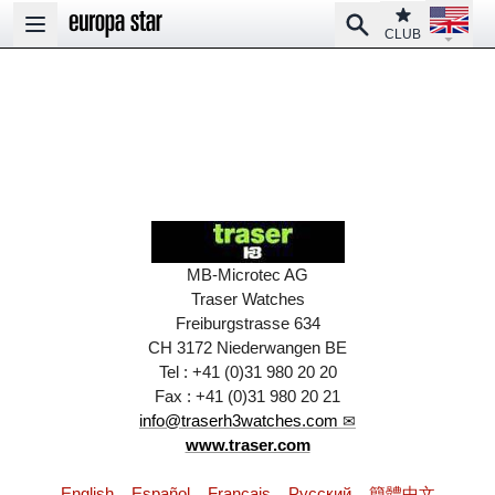
Open la
Club
Search
Open main menu
CLUB
MB-Microtec AG
Traser Watches
Freiburgstrasse 634
CH 3172 Niederwangen BE
Tel : +41 (0)31 980 20 20
Fax : +41 (0)31 980 20 21
info@traserh3watches.com
www.traser.com
English
Español
Français
Pусский
簡體中文