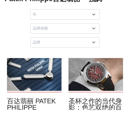
百达翡丽 PATEK
圣杯之作的当代身
PHILIPPE
影：色艺双绝的百
NAUTILUS系列：
达翡丽 5270P 铂
五十载传奇，加冕
金万年历计时码表
传世典藏