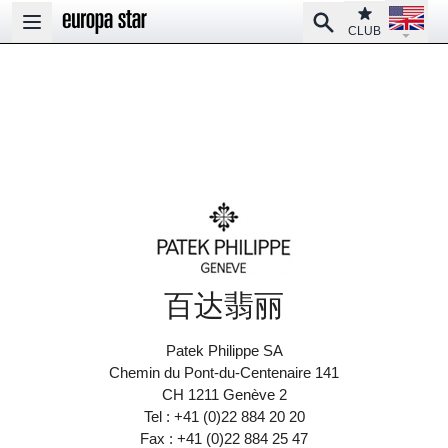
Open la
Club
Search
Open main menu
CLUB
百达翡丽
Patek Philippe SA
Chemin du Pont-du-Centenaire 141
CH 1211 Genève 2
Tel : +41 (0)22 884 20 20
Fax : +41 (0)22 884 25 47