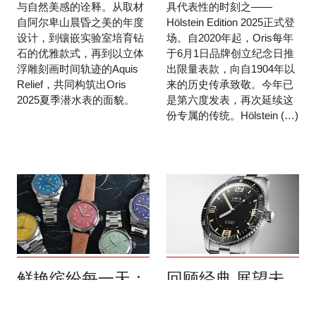
与自然美感的诠释。从取材
具代表性的时刻之——
自阿尔卑山晨昏之美的年度
Hölstein Edition 2025正式登
设计，到镶嵌实验室培育钻
场。自2020年起，Oris每年
石的优雅款式，再到以立体
于6月1日品牌创立纪念日推
浮雕刻画时间轨迹的Aquis
出限量表款，向自1904年以
Relief，共同构筑出Oris
来的历史传承致敬。今年已
2025夏季潜水表的面貌。
是第六度发表，再次延续这
份专属的传统。Hölstein (…)
鲜艳缤纷每一天：
回顾经典 展望未
ORIS Big Crown
来：ORIS潜水腕
指针式日期腕表新
表新作