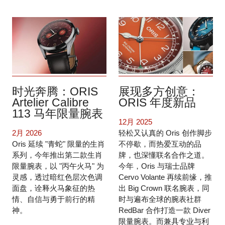
时光奔腾：ORIS
展现多方创意：
Artelier Calibre
ORIS 年度新品
113 马年限量腕表
12月 2025
2月 2026
轻松又认真的 Oris 创作脚步
Oris 延续 "青蛇" 限量的生肖
不停歇，而热爱互动的品
系列，今年推出第二款生肖
牌，也深懂联名合作之道。
限量腕表，以 "丙午火马" 为
今年，Oris 与瑞士品牌
灵感，透过暗红色层次色调
Cervo Volante 再续前缘，推
面盘，诠释火马象征的热
出 Big Crown 联名腕表，同
情、自信与勇于前行的精
时与遍布全球的腕表社群
神。
RedBar 合作打造一款 Diver
限量腕表。而兼具专业与利