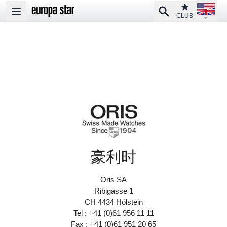
Open la
Club
Search
Open main menu
CLUB
豪利时
Oris SA
Ribigasse 1
CH 4434 Hölstein
Tel : +41 (0)61 956 11 11
Fax : +41 (0)61 951 20 65