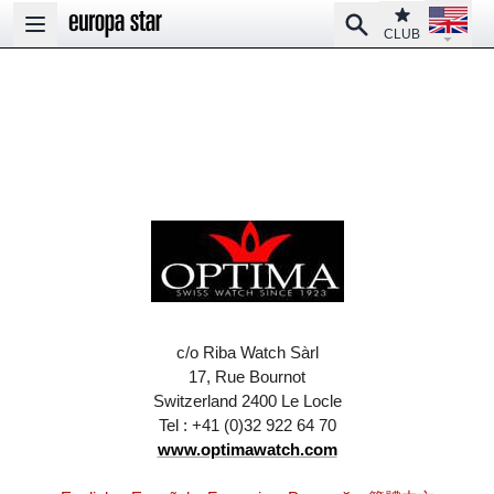
Open la
Club
Search
Open main menu
CLUB
c/o Riba Watch Sàrl
17, Rue Bournot
Switzerland 2400 Le Locle
Tel : +41 (0)32 922 64 70
www.optimawatch.com