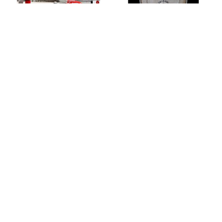
Scott Dixon佩戴
Louis Moinet 改写
Louis Moinet记时
制表历史
码表参加印第安纳
3月 2013
波利斯500英里比
Louis Moinet现今呈现一款计
赛
时码表，其历史可以追溯到
5月 2013
1815年 – 比以前所认为的第
两届IZOD IndyCar 系列赛冠
一个现代计时工具早半个世
军Scott Dixon将佩戴由Louis
纪，比Nicolas Rieussec的
Moinet为本周日举行的
书写时间仪器早五年。
Indianapolis 500印第安纳波
利斯500英里比赛创作的腕
表参赛。Scott Dixon记时码
表是与这位屡获殊荣的车手
合作开发的。