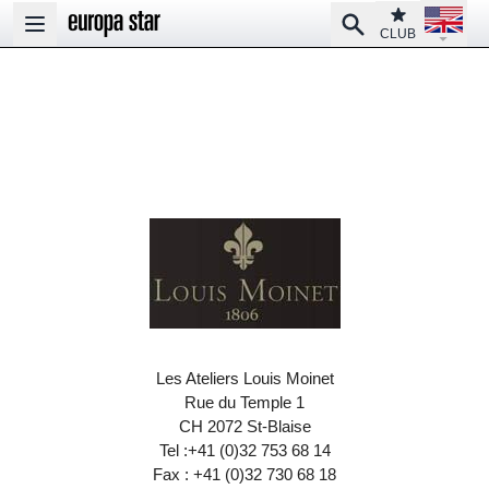
Open la
Club
Search
Open main menu
CLUB
Les Ateliers Louis Moinet
Rue du Temple 1
CH 2072 St-Blaise
Tel :+41 (0)32 753 68 14
Fax : +41 (0)32 730 68 18