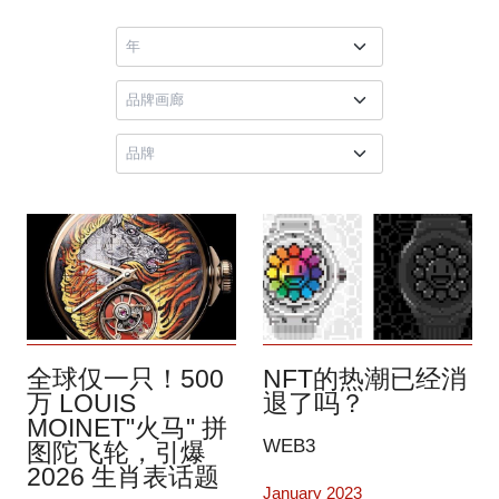
全球仅一只！500
NFT的热潮已经消
万 LOUIS
退了吗？
MOINET"火马" 拼
WEB3
图陀飞轮，引爆
2026 生肖表话题
January 2023