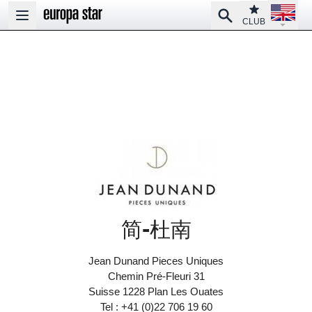
Open la
Club
Search
Open main menu
CLUB
简-杜南
Jean Dunand Pieces Uniques
Chemin Pré-Fleuri 31
Suisse 1228 Plan Les Ouates
Tel : +41 (0)22 706 19 60