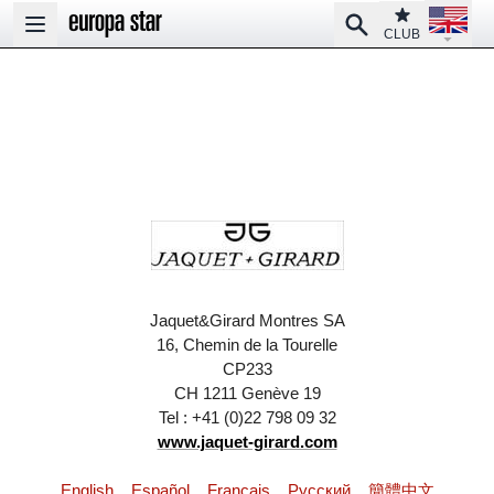
Open la
Club
Search
Open main menu
CLUB
Jaquet&Girard Montres SA
16, Chemin de la Tourelle
CP233
CH 1211 Genève 19
Tel : +41 (0)22 798 09 32
www.jaquet-girard.com
English
Español
Français
Pусский
簡體中文