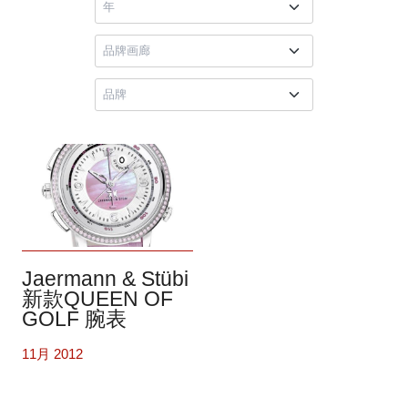
Jaermann & Stübi
新款QUEEN OF
GOLF 腕表
11月 2012