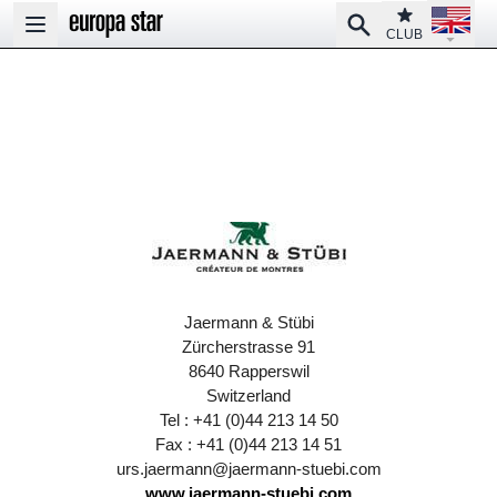
Open la
Club
Search
Open main menu
CLUB
Jaermann & Stübi
Zürcherstrasse 91
8640 Rapperswil
Switzerland
Tel : +41 (0)44 213 14 50
Fax : +41 (0)44 213 14 51
urs.jaermann@jaermann-stuebi.com
www.jaermann-stuebi.com