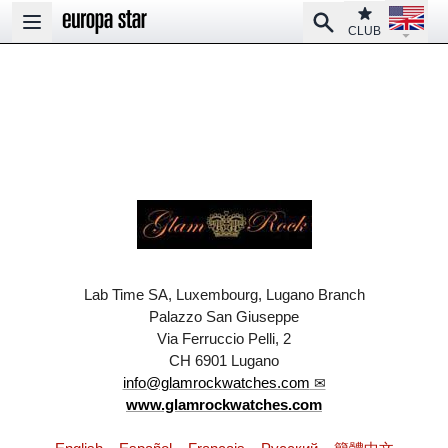
Open la
Club
Search
Open main menu
CLUB
Lab Time SA, Luxembourg, Lugano Branch
Palazzo San Giuseppe
Via Ferruccio Pelli, 2
CH 6901 Lugano
info@glamrockwatches.com
www.glamrockwatches.com