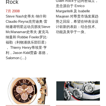
Glam Rock于迈阿密成立，
Rock
意念源自于 Enrico
7月 2008
Margaritelli 及 Isabelle
Steve Nash史蒂夫·纳什和
Maujean 对尊贵市场发展趋
Claudio Reyna克劳迪奥·雷
势之回应，希望在钟表业设
纳邀请明星运动员朋友Steve
计崭新的表款：结合技术、
McManaman史蒂夫·麦克马
功能及美学于一身。
纳曼和 Robbie Fowler罗比·
福勒（利物浦俱乐部巨星）
， Thierry Henry蒂埃里·亨
利，Jason Kidd贾森·基德，
Salomon (…)