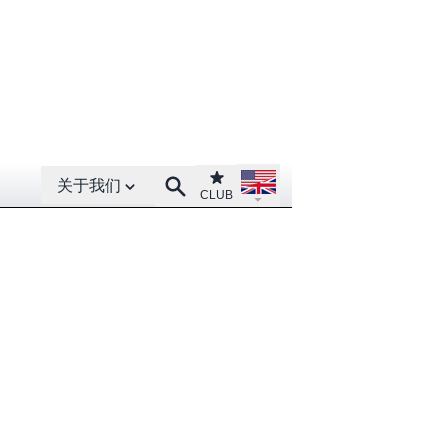
Open About menu
Open language menu
Club
Search
关于我们
CLUB