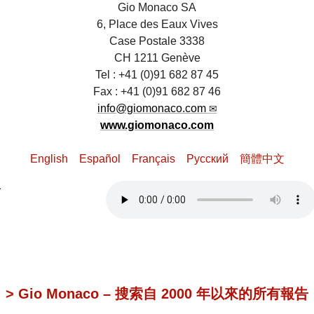
Gio Monaco SA
6, Place des Eaux Vives
Case Postale 3338
CH 1211 Genève
Tel : +41 (0)91 682 87 45
Fax : +41 (0)91 682 87 46
info@giomonaco.com
www.giomonaco.com
English
Español
Français
Pусский
簡體中文
> Gio Monaco – 搜索自 2000 年以來的所有報告