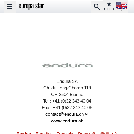
Open la
Club
Search
Open main menu
CLUB
Endura SA
Ch. du Long-Champ 119
CH 2504 Bienne
Tel : +41 (0)32 343 40 04
Fax : +41 (0)32 343 40 06
contact@endura.ch
www.endura.ch
English
Español
Français
Pусский
簡體中文