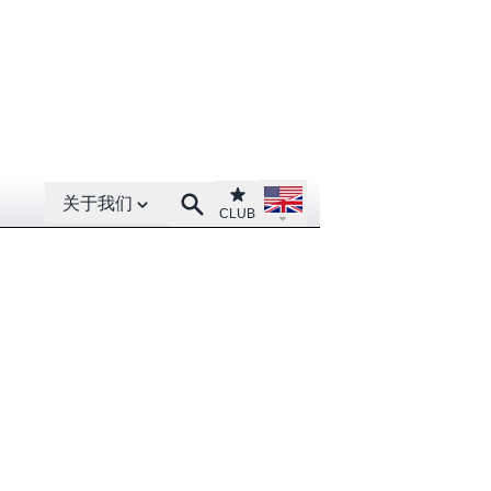
Open About menu
Open language menu
Club
Search
关于我们
CLUB