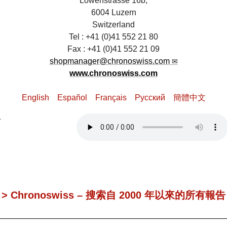
Löwenstrasse 16b,
6004 Luzern
Switzerland
Tel : +41 (0)41 552 21 80
Fax : +41 (0)41 552 21 09
shopmanager@chronoswiss.com
www.chronoswiss.com
English
Español
Français
Pусский
簡體中文
> Chronoswiss – 搜索自 2000 年以來的所有報告