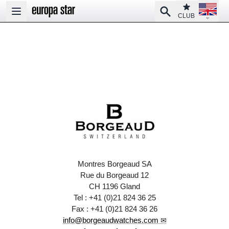
Open la
Club
Search
Open main menu
CLUB
Montres Borgeaud SA
Rue du Borgeaud 12
CH 1196 Gland
Tel : +41 (0)21 824 36 25
Fax : +41 (0)21 824 36 26
info@borgeaudwatches.com