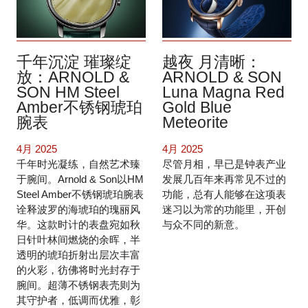
千年沉淀 璀璨绽
越夜 月清晰：
放：ARNOLD &
ARNOLD & SON
SON HM Steel
Luna Magna Red
Amber不锈钢琥珀
Gold Blue
腕表
Meteorite
4月 2025
4月 2025
千年时光凝练，自然艺术臻
尽管月相，早已是钟表产业
于腕间。Arnold & Son以HM
发展几百年来再常见不过的
Steel Amber不锈钢琥珀腕表
功能，总有人能够在这项表
诠释波罗的海琥珀的瑰丽风
迷习以为常的功能里，开创
华。这款时计的表盘宛如秋
与众不同的新意。
日针叶林间燃烧的余晖，半
透明的琥珀折射出层次丰富
的火彩，彷佛将时光封存于
腕间。超薄不锈钢表壳则为
其守护者，低调而优雅，彰