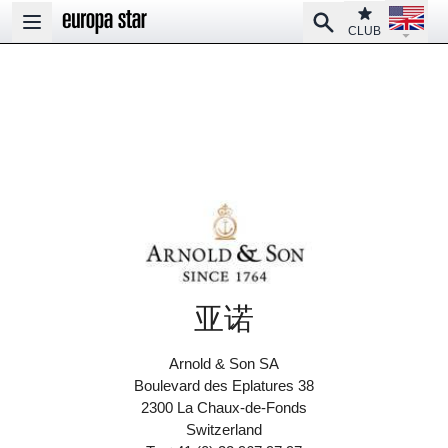
Open la
Club
Search
Open main menu
CLUB
亚诺
Arnold & Son SA
Boulevard des Eplatures 38
2300 La Chaux-de-Fonds
Switzerland