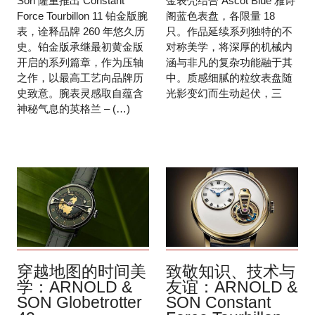
Son 隆重推出 Constant
金表壳结合 Ascot Blue 雅诗
Force Tourbillon 11 铂金版腕
阁蓝色表盘，各限量 18
表，诠释品牌 260 年悠久历
只。作品延续系列独特的不
史。铂金版承继最初黄金版
对称美学，将深厚的机械内
开启的系列篇章，作为压轴
涵与非凡的复杂功能融于其
之作，以最高工艺向品牌历
中。质感细腻的粒纹表盘随
史致意。腕表灵感取自蕴含
光影变幻而生动起伏，三
神秘气息的英格兰 – (…)
穿越地图的时间美
致敬知识、技术与
学：ARNOLD &
友谊：ARNOLD &
SON Globetrotter
SON Constant