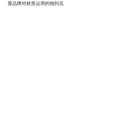
显品牌对材质运用的独到见
解。
亚诺表持续应用恒
珍稀材质与双陀飞
久月相系列创作生
轮的诗意美学：
肖表 砂金石面盘
Arnold & Son
搭手工金雕诠释生
Double Tourbillon
动蛇年主题
紫龙晶白金腕表
2月 2025
11月 2024
ARNOLD & SON近年固定
Arnold & Son 以其独特的美
有推出生肖表的习惯，而且
学与创新精神，再次推出了