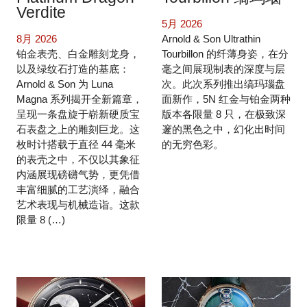
Verdite
5月 2026
8月 2026
Arnold & Son Ultrathin
铂金表壳、白金雕刻龙身，
Tourbillon 的纤薄身姿，在分
以及绿纹石打造的基底：
毫之间展现制表的深度与层
Arnold & Son 为 Luna
次。此次系列推出缟玛瑙盘
Magna 系列揭开全新篇章，
面新作，5N 红金与铂金两种
呈现一条盘旋于崭新硬质宝
版本各限量 8 只，在极致深
石表盘之上的雕刻巨龙。这
邃的黑色之中，幻化出时间
枚时计搭载于直径 44 毫米
的无穷色彩。
的表壳之中，不仅以其象征
内涵展现磅礴气势，更凭借
丰富细腻的工艺演绎，融合
艺术表现与机械造诣。这款
限量 8 (…)