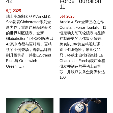
42
Force Tourbillon
11
9月 2025
瑞士高级制表品牌Arnold &
5月 2025
Son发表Globetrotter系列全
Arnold & Son全新匠心之作
新力作，重新诠释品牌著名
Constant Force Tourbillon 11
的世界时区腕表。全新
恒定动力陀飞轮腕表向品牌
Globetrotter 42不锈钢腕表以
在制表史的宏伟篇章致敬。
42毫米表径与更纤薄、更精
腕表以18K黄金精雕细琢，
致的比例登场，搭载品牌自
直径41.5毫米，限量仅11
制升级机芯，并推出Strand
只，搭载来自拉绍德封(La
Blue 与 Greenwich
Chaux–de–Fonds)表厂全程
Green (…)
研发并制造的手动上链机
芯，并以双发条盒提供长达
100