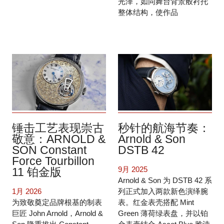
光泽，如同舞台背景般衬托
整体结构，使作品
锤击工艺表现崇古
秒针的航海节奏：
敬意：ARNOLD &
Arnold & Son
SON Constant
DSTB 42
Force Tourbillon
9月 2025
11 铂金版
Arnold & Son 为 DSTB 42 系
1月 2026
列正式加入两款新色演绎腕
为致敬奠定品牌根基的制表
表。红金表壳搭配 Mint
巨匠 John Arnold，Arnold &
Green 薄荷绿表盘，并以铂