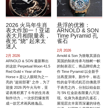
2026 火马年生肖
悬浮的优雅：
表大作加一！亚诺
ARNOLD & SON
表大月相限量表，
Time Pyramid 孔
夜光 "烧" 起来太
雀石
迷人
2月 2026
2月 2026
Arnold & Son 为致敬其源自
ARNOLD & SON 最新释出
英国的制表传承与独树一帜
的这款 Perpetual Moon 41.5
的制表语汇，将品牌经典之
Red Gold « Year of the
作 Time Pyramid 以全新手
Horse » 是让人眼睛为之一
法再度演绎。新作中，标志
亮的 "超前部署" 之作，为了
性的金字塔式机芯仿佛悬浮
迎接 2026 丙午火马年，亚
于表壳之内，分别以铂金款
诺表将积累了 6 年的生肖表
与 5N 红金款各限量八只呈
制作功力，一次炽烈爆发而
现。化身为表盘的孔雀石，
成一款艺术画风格逸品。
展现层次丰富而深邃的绿色