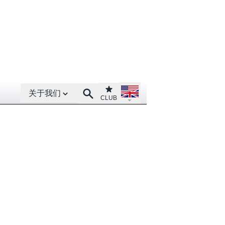
Open About menu
Open language menu
Club
Search
关于我们
CLUB