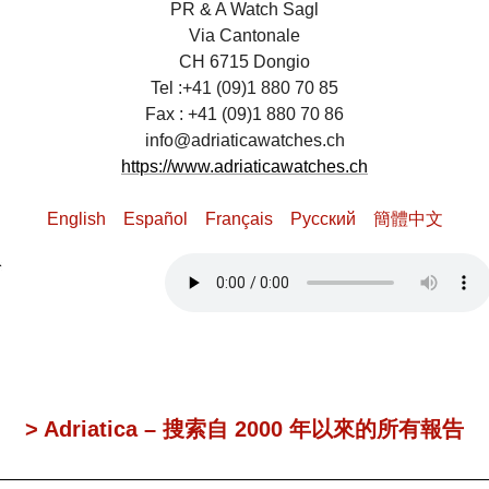
PR & A Watch Sagl
Via Cantonale
CH 6715 Dongio
Tel :+41 (09)1 880 70 85
Fax : +41 (09)1 880 70 86
info@adriaticawatches.ch
https://www.adriaticawatches.ch
English
Español
Français
Pусский
簡體中文
> Adriatica – 搜索自 2000 年以來的所有報告