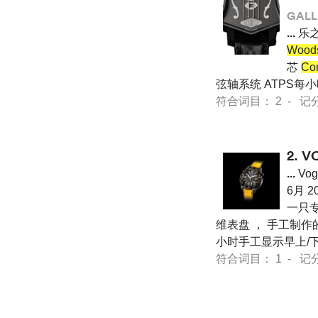
GALL
...
乐之子
Woo
芯
Co
弦轴系统 ATPS每小
符合词目： 2 - 记分 18
2.
V
...
Vog
6月 
一只专
维表盘 ， 手工制作的
小时手工显示早上/
符合词目： 1 - 记分 37