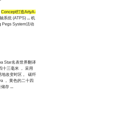
芯
Concept打造ArtyA-
动弦轴系统 (ATPS)
...
机
ng Pegs System活动
ropa Star名表世界翻译
径四十三毫米 ， 采用
易地改变时区 。 碳纤
va ， 黄色的二十四
量储存
...