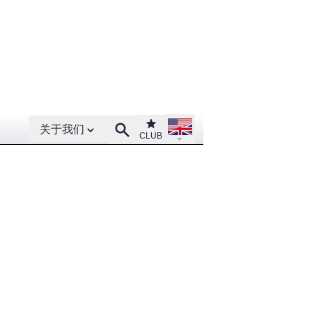
Open About menu
Open language menu
Club
Search
关于我们
CLUB