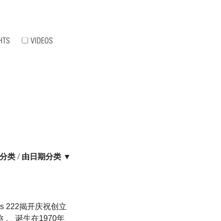
HTS
VIDEOS
分类
/
由日期分类 ▼
s 222揭开庆祝创立
称 。 诞生在1970年