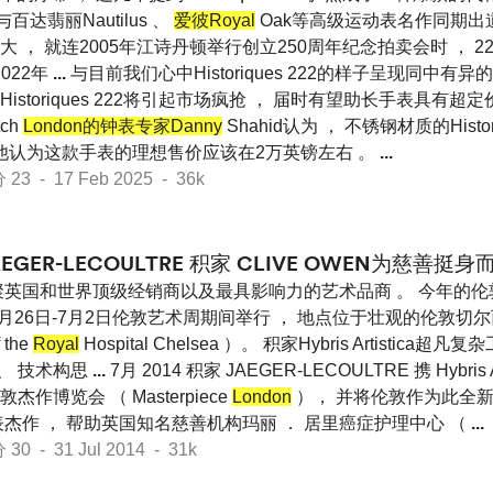
百达翡丽Nautilus 、
爱彼Royal
Oak等高级运动表名作同期出道
 ， 就连2005年江诗丹顿举行创立250周年纪念拍卖会时 ， 
022年
...
与目前我们心中Historiques 222的样子呈现同中有异
storiques 222将引起市场疯抢 ， 届时有望助长手表具有超
tch
London的钟表专家Danny
Shahid认为 ， 不锈钢材质的Histor
 他认为这款手表的理想售价应该在2万英镑左右 。
...
 - 17 Feb 2025 - 36k
AEGER-LECOULTRE 积家 CLIVE OWEN为慈善挺身
英国和世界顶级经销商以及最具影响力的艺术品商 。 今年的
月26日-7月2日伦敦艺术周期间举行 ， 地点位于壮观的伦敦切
 the
Royal
Hospital Chelsea ）。 积家Hybris Artistic
 、 技术构思
...
7月 2014 积家 JAEGER-LECOULTRE 携 Hybris 
作博览会 （ Masterpiece
London
）， 并将伦敦作为此全
杰作 ， 帮助英国知名慈善机构玛丽 ． 居里癌症护理中心 （
...
 - 31 Jul 2014 - 31k