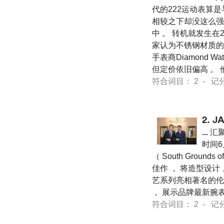
代的222运动表算是与
相较之下却没这么强大
中 。 转机就发生在2
家认为不锈钢材质的Hi
手表商Diamond Wa
但定价依旧偏高 。
符合词目： 2 - 记分 23
2.
J
...
汇聚
时间6
（ South Grounds of
佳作 ， 将造型设计
艺系列亮相著名的伦敦杰
， 展示品牌最新腕表
符合词目： 2 - 记分 30