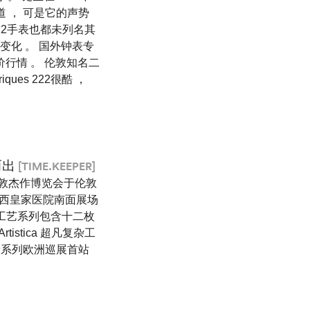
 ， 可是它的声势
222手表也都未列名其
的变化 。 国外钟表专
定价行情 。 伦敦知名二
iques 222很酷 ，
而出
[TIME.KEEPER]
伦敦杰作博览会于伦敦
尔西皇家医院南面展场
a超凡复杂工艺系列包含十二枚
Artistica 超凡复杂工
新系列欧洲巡展首站