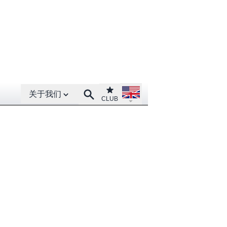
Open About menu
Open language menu
Club
Search
关于我们
CLUB