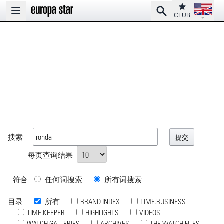
Open la
Club
Search
Open main menu
CLUB
搜索
每页查询结果
符合
任何词搜索
所有词搜索
目录
所有
BRAND INDEX
TIME.BUSINESS
TIME.KEEPER
HIGHLIGHTS
VIDEOS
WATCH GALLERIES
ARCHIVES
THE WATCH FILES