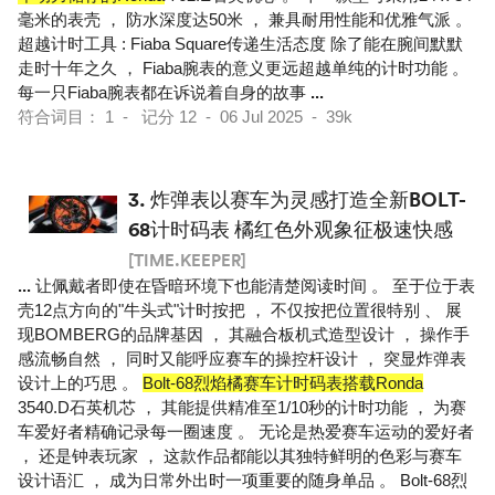
毫米的表壳 ， 防水深度达50米 ， 兼具耐用性能和优雅气派 。
超越计时工具 : Fiaba Square传递生活态度 除了能在腕间默默
走时十年之久 ， Fiaba腕表的意义更远超越单纯的计时功能 。
每一只Fiaba腕表都在诉说着自身的故事
...
符合词目： 1 - 记分 12 - 06 Jul 2025 - 39k
3.
炸弹表以赛车为灵感打造全新BOLT-
68计时码表 橘红色外观象征极速快感
[TIME.KEEPER]
...
让佩戴者即使在昏暗环境下也能清楚阅读时间 。 至于位于表
壳12点方向的"牛头式"计时按把 ， 不仅按把位置很特别 、 展
现BOMBERG的品牌基因 ， 其融合板机式造型设计 ， 操作手
感流畅自然 ， 同时又能呼应赛车的操控杆设计 ， 突显炸弹表
设计上的巧思 。
Bolt-68烈焰橘赛车计时码表搭载Ronda
3540.D石英机芯 ， 其能提供精准至1/10秒的计时功能 ， 为赛
车爱好者精确记录每一圈速度 。 无论是热爱赛车运动的爱好者
， 还是钟表玩家 ， 这款作品都能以其独特鲜明的色彩与赛车
设计语汇 ， 成为日常外出时一项重要的随身单品 。 Bolt-68烈