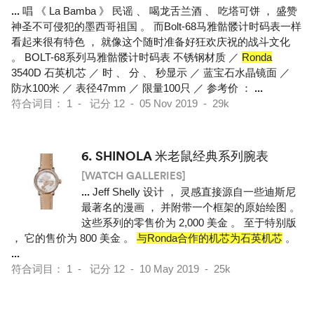
...
唱 《 La Bamba 》 民谣 、 喝龙舌兰酒 、 吃塔可饼 ， 盛赞
神圣不可侵犯的墨西哥祖国 。 而Bolt-68马雅骷髅计时码表一样
看起来很有特色 ， 就像这个随时准备好狂欢庆祝的战斗文化
。 BOLT-68系列马雅骷髅计时码表 不锈钢材质 ／
Ronda
3540D 石英机芯 ／ 时 、 分 、 秒显示 ／ 蓝宝石水晶镜面 ／
防水100米 ／ 表径47mm ／ 限量100只 ／ 参考价 ：
...
符合词目： 1 - 记分 12 - 05 Nov 2019 - 29k
6.
SHINOLA 米老鼠经典系列腕表
[WATCH GALLERIES]
...
Jeff Shelly 设计 ， 灵感直接源自一些迪斯尼
最著名的漫画 ， 并附带一个框架的原始绘图 。
这些系列的零售价为 2,000 美金 。 至于特别版
， 它的售价为 800 美金 。
与Ronda合作的机芯为石英机芯
。
...
符合词目： 1 - 记分 12 - 10 May 2019 - 25k