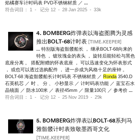
焰橘赛车计时码表 PVD不锈钢材质 ／
...
符合词目： 1 - 记分 12 - 28 Jan 2025 - 33k
4.
BOMBERG炸弹表以海盗图腾为灵感
推出BOLT-68计时表
[TIME.KEEPER]
...
特别版海盗骷髅船长 ， 继承BOLT-68向来的
特色 ， 镀玫瑰金的表头 ， 旋转后能轻松与黑色
底座分离 。 搭配附赠的怀表底座 ， 可以迅速变化为怀表形式
， 或也可以透过选购配件 ， 进一步成为风格十足的座钟 。
BOLT-68 海盗骷髅船长计时码表 不锈钢材质 ／
Ronda
3540.D
石英机芯 ／ 时 、 分 、 小秒显示 ／ 计时码表功能 ／ 蓝宝石水
晶镜面 ／ 防水100米 ／ 表径45mm ／ 限量100只 ／ 参考价
...
符合词目： 1 - 记分 12 - 25 Nov 2019 - 29k
5.
BOMBERG炸弹表以BOLT-68系列马
雅骷髅计时表致敬墨西哥文化
[TIME.KEEPER]