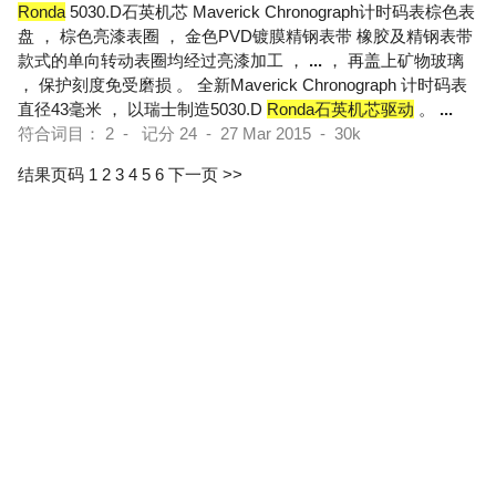
Ronda
5030.D石英机芯 Maverick Chronograph计时码表棕色表
盘 ， 棕色亮漆表圈 ， 金色PVD镀膜精钢表带 橡胶及精钢表带
款式的单向转动表圈均经过亮漆加工 ，
...
， 再盖上矿物玻璃
， 保护刻度免受磨损 。 全新Maverick Chronograph 计时码表
直径43毫米 ， 以瑞士制造5030.D
Ronda石英机芯驱动
。
...
符合词目： 2 - 记分 24 - 27 Mar 2015 - 30k
结果页码 1
2
3
4
5
6
下一页 >>