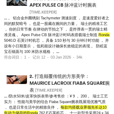
APEX PULSE CB 脉冲蓝计时腕表
[TIME.KEEPER]
...
。 铝合金外圈镌刻 Tachymeter 测速刻度 ， 是速度爱好者之
间的默契暗号 ， 也是一股藏在腕间的力量 。 瑞士的精准工艺
， 你的日常节奏 在律动的节拍之下 ， 是炸弹表一贯的瑞士精
准灵魂 。 Apex Pulse CB 脉冲蓝计时码表搭载瑞士制造
Ronda
5040.D 石英计时机芯 ， 具备 1/10 秒与 30 分钟计时功能 ， 并
设有小日期显示 ， 低耗能设计确保长效稳定的表现 。 防眩蓝
宝石镜面与 100 米防水规格 ，
...
符合词目： 1 - 记分 12 - 03 Jan 2026 - 34k
2.
打造颠覆传统的方形美学：
MAURICE LACROIX FIABA SQUARE腕
表
[TIME.KEEPER]
...
/防水50米/皮革快拆表带/参考售价 ：¥ 9 ， 200 。 瑞士工艺
实力 ： 性能与美学的结合 Fiaba Square腕表既展现优雅气质
， 也是日常生活中的精致良伴 ，
每款均搭载业界领先长达10
年动力储存的Ronda
762.E石英机芯 。 十一款型号采用24 x 34