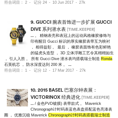
符合词目： 2 - 记分 24 - 10 Jun 2017 - 27k
9.
GUCCI 腕表首饰进一步扩展 GUCCI
DIVE 系列潜水表
[TIME.KEEPER]
...
。 精钢表壳和表冠上的运动风格橡胶修饰与
印有醒目 Gucci 标识的厚实橡胶表带互为映衬
， 相得益彰 。 最后 ， 橡胶表面饰有色彩鲜艳
的猛虎头造型 ， 3D 立体浮雕工艺令其栩栩如生
， 引人入胜 。 所有 Gucci Dive 潜水表均搭载瑞士制造
Ronda
石英机芯 ， 防水深度达到 200 米 。
...
符合词目： 1 - 记分 12 - 17 Mar 2017 - 27k
10.
2015 BASEL 巴塞尔钟表展：
VICTORINOX 经典进化
[TIME.KEEPER]
...
/ 金色PVD镀膜) 表带款式 。 Maverick
Chronograph计时码表蓝色表盘搭配蓝色亮漆表
圈 ， 优雅沉稳 Maverick
Chronograph计时码表搭载瑞士制造