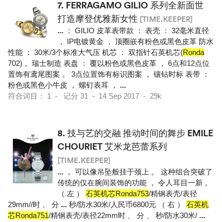
7.
FERRAGAMO GILIO 系列全新面世
打造摩登优雅新女性
[TIME.KEEPER]
...
： GILIO 皮革表带款 ： 表壳 ： 32毫米直径
， IP电镀黄金 ， 顶圈嵌有粉色或黑色皮革 防水
性能 ： 30米/3个标准大气压 机芯 ： 双指针石英机芯(
Ronda
702)， 瑞士制造 表盘 ： 覆以粉色或黑色皮革 ， 6点和12点位
置饰有鸢尾图案 。 3点位置饰有标识图案 ， 镶钻时标 表带 ：
粉色或黑色小牛皮 ， 螺钉表耳 ，
...
符合词目： 1 - 记分 31 - 14 Sep 2017 - 29k
8.
技与艺的交融 推动时间的舞步 EMILE
CHOURIET 艾米龙芭蕾系列
[TIME.KEEPER]
...
， 可以像吊坠般挂于颈上 。 这种组合突破了
传统的仅在腕间装饰的功能 ， 令人耳目一新 。
（ 左 ）
石英机芯Ronda753
/精钢表壳/表径
29mm//时 、 分
...
秒/防水30米/人民币6800元 （ 右 ）
石英机
芯Ronda751
/精钢表壳/表径22mm时 、 分 、 秒/防水30米/
...