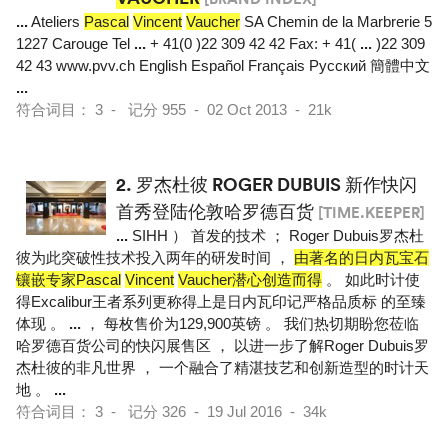
...
Ateliers
Pascal
Vincent
Vaucher
SA Chemin de la Marbrerie 5
1227 Carouge Tel
...
+ 41(0 )22 309 42 42 Fax: + 41(
...
)22 309
42 43 www.pvv.ch English Español Français Pусский 簡體中文
...
符合词目： 3 - 记分 955 - 02 Oct 2013 - 21k
2.
罗杰杜彼 ROGER DUBUIS 新作快闪
首秀登陆伦敦哈罗德百货
[TIME.KEEPER]
...
SIHH ） 首发的技术 ； Roger Dubuis罗杰杜
彼为此突破性技术投入两年的研发时间 ，
由著名的日内瓦宝石
镶嵌专家Pascal
Vincent
Vaucher潜心创造而得
。 如此时计使
得Excalibur王者系列更称得上是日内瓦印记严格品质标 的至臻
体现 。
...
， 每枚售价为129,900英镑 。 我们热切期盼您莅临
哈罗德百货公司的快闪展售区 ， 以进一步了解Roger Dubuis罗
杰杜彼的非凡世界 ， 一个融合了精湛技艺和创新造型的时计天
地 。
...
符合词目： 3 - 记分 326 - 19 Jul 2016 - 34k